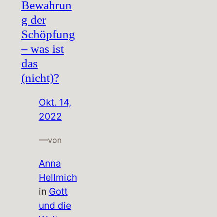
Bewahrun
g der
Schöpfung
– was ist
das
(nicht)?
Okt. 14,
2022
—
von
Anna
Hellmich
in
Gott
und die