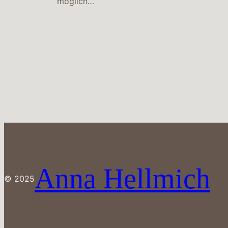
möglich…
Anna Hellmich
© 2025