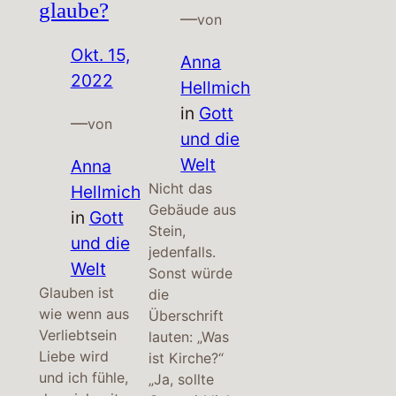
glaube?
—
von
Okt. 15,
Anna
2022
Hellmich
in
Gott
—
von
und die
Welt
Anna
Nicht das
Hellmich
Gebäude aus
in
Gott
Stein,
und die
jedenfalls.
Welt
Sonst würde
Glauben ist
die
wie wenn aus
Überschrift
Verliebtsein
lauten: „Was
Liebe wird
ist Kirche?“
und ich fühle,
„Ja, sollte